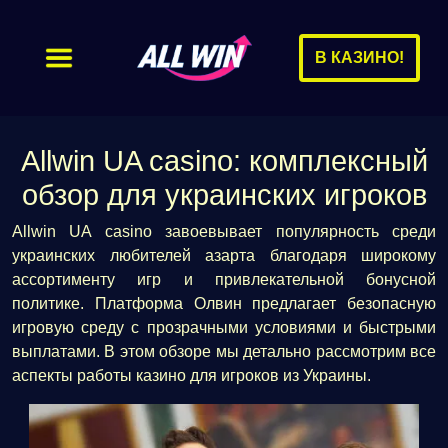
В КАЗИНО!
Allwin UA casino: комплексный
обзор для украинских игроков
Allwin UA casino завоевывает популярность среди
украинских любителей азарта благодаря широкому
ассортименту игр и привлекательной бонусной
политике. Платформа Олвин предлагает безопасную
игровую среду с прозрачными условиями и быстрыми
выплатами. В этом обзоре мы детально рассмотрим все
аспекты работы казино для игроков из Украины.