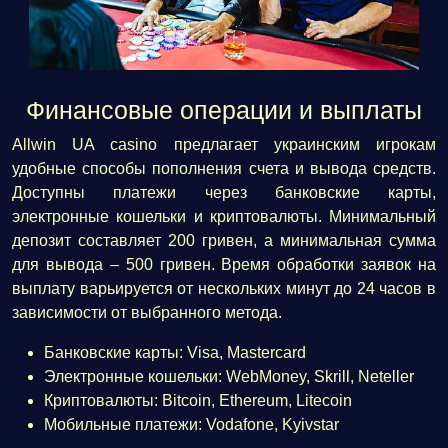
Финансовые операции и выплаты
Allwin UA casino предлагает украинским игрокам
удобные способы пополнения счета и вывода средств.
Доступны платежи через банковские карты,
электронные кошельки и криптовалюты. Минимальный
депозит составляет
200 гривен
, а минимальная сумма
для вывода – 500 гривен. Время обработки заявок на
выплату варьируется от нескольких минут до 24 часов в
зависимости от выбранного метода.
Банковские карты: Visa, Mastercard
Электронные кошельки: WebMoney, Skrill, Neteller
Криптовалюты: Bitcoin, Ethereum, Litecoin
Мобильные платежи: Vodafone, Kyivstar