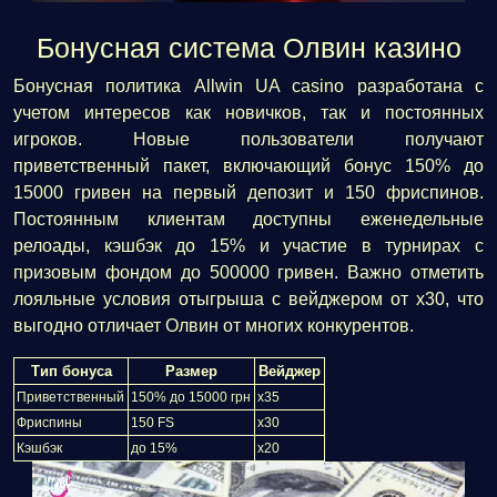
Бонусная система Олвин казино
Бонусная политика Allwin UA casino разработана с
учетом интересов как новичков, так и постоянных
игроков. Новые пользователи получают
приветственный пакет, включающий
бонус 150% до
15000 гривен
на первый депозит и 150 фриспинов.
Постоянным клиентам доступны еженедельные
релоады, кэшбэк до 15% и участие в турнирах с
призовым фондом до 500000 гривен. Важно отметить
лояльные условия отыгрыша с вейджером от х30, что
выгодно отличает Олвин от многих конкурентов.
Тип бонуса
Размер
Вейджер
Приветственный
150% до 15000 грн
x35
Фриспины
150 FS
x30
Кэшбэк
до 15%
x20