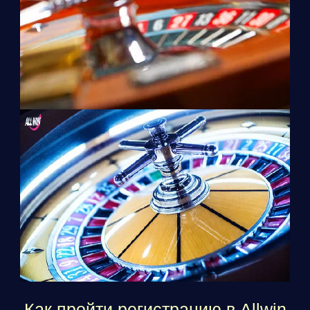
Как пройти регистрацию в Allwin