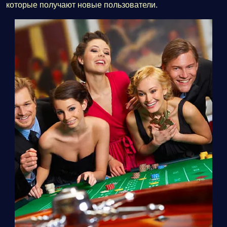
которые получают новые пользователи.