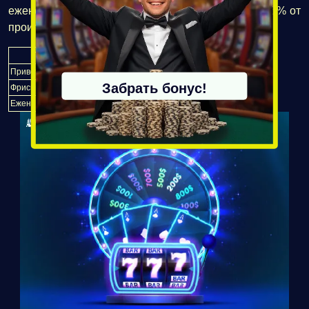
еженедельные кэшбэк-акции, возвращающие до
15% от
проигранных средств
.
Тип бонуса
Размер
Вейджер
Приветственный бонус
100% до 10000 грн
x35
Забрать бонус!
Фриспины
100 FS
x40
Еженедельный кэшбэк
до 15%
x5