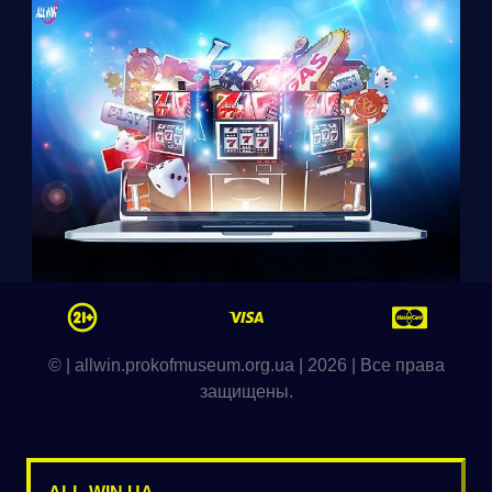
© | allwin.prokofmuseum.org.ua | 2026 | Все права
защищены.